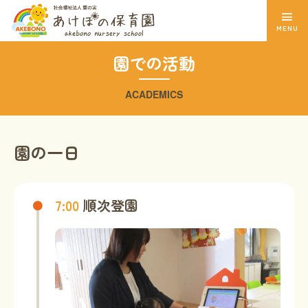
MENU
園での活動
ACADEMICS
園の一日
7:00
順次登園